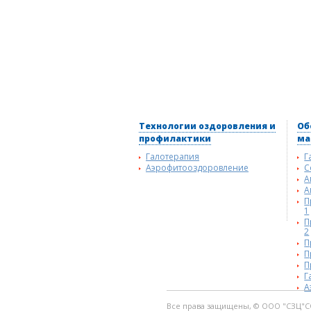
Технологии оздоровления и
Об
профилактики
ма
Галотерапия
Г
Аэрофитооздоровление
С
А
А
П
1
П
2
П
П
П
Г
А
Все права защищены, © ООО "СЗЦ"С