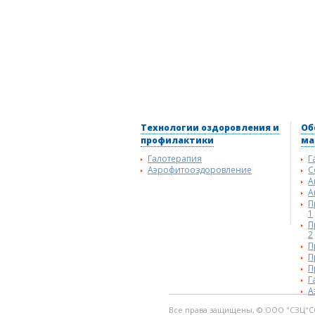
Технологии оздоровления и
Об
профилактики
ма
Галотерапия
Г
Аэрофитооздоровление
С
А
А
П
1
П
2
П
П
П
Г
А
Все права защищены, © ООО "СЗЦ"С