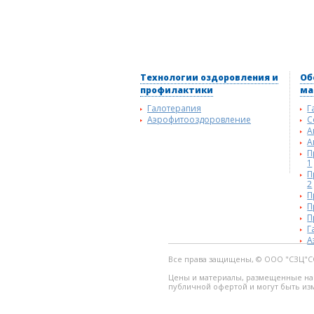
Технологии оздоровления и
Об
профилактики
ма
Галотерапия
Г
Аэрофитооздоровление
С
А
А
П
1
П
2
П
П
П
Г
А
Все права защищены, © ООО "СЗЦ"С
Цены и материалы, размещенные на 
публичной офертой и могут быть из